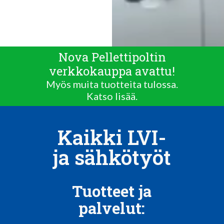
Nova Pellettipoltin
verkkokauppa avattu!
Myös muita tuotteita tulossa.
Katso lisää.
Kaikki LVI-
ja sähkötyöt
Tuotteet ja
palvelut: