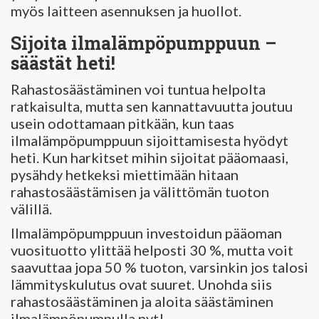
myös laitteen asennuksen ja huollot.
Sijoita ilmalämpöpumppuun –
säästät heti!
Rahastosäästäminen voi tuntua helpolta
ratkaisulta, mutta sen kannattavuutta joutuu
usein odottamaan pitkään, kun taas
ilmalämpöpumppuun sijoittamisesta hyödyt
heti. Kun harkitset mihin sijoitat pääomaasi,
pysähdy hetkeksi miettimään hitaan
rahastosäästämisen ja välittömän tuoton
välillä.
Ilmalämpöpumppuun investoidun pääoman
vuosituotto ylittää helposti 30 %, mutta voit
saavuttaa jopa 50 % tuoton, varsinkin jos talosi
lämmityskulutus ovat suuret. Unohda siis
rahastosäästäminen ja aloita säästäminen
ilmalämpöpumpulla nyt!