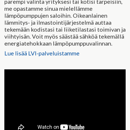
parempi valinta yrityksesi tai kotisi tarpeisiin,
me opastamme sinua mielellämme
lämpöpumppujen saloihin. Oikeanlainen
lämmitys- ja ilmastointijärjestelmä auttaa
tekemään kodistasi tai liiketilastasi toimivan ja
viihtyisän. Voit myös säästää sähköä tekemällä
energiatehokkaan lämpöpumppuvalinnan.
Lue lisää LVI-palveluistamme