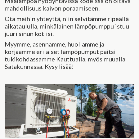
Maalämpöä hyödyntävissä kodeissa on oltava
mahdollisuus kaivon poraamiseen.
Ota meihin yhteyttä, niin selvitämme ripeällä
aikataululla, minkälainen lämpöpumppu istuu
juuri sinun kotiisi.
Myymme, asennamme, huollamme ja
korjaamme erilaiset lämpöpumput paitsi
tukikohdassamme Kauttualla, myös muualla
Satakunnassa. Kysy lisää!