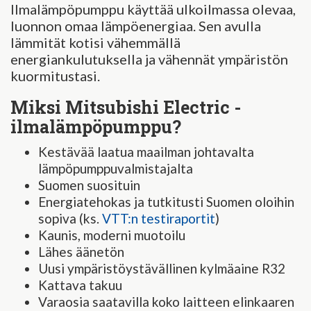
Ilmalämpöpumppu käyttää ulkoilmassa olevaa,
luonnon omaa lämpöenergiaa. Sen avulla
lämmität kotisi vähemmällä
energiankulutuksella ja vähennät ympäristön
kuormitustasi.
Miksi Mitsubishi Electric -
ilmalämpöpumppu?
Kestävää laatua maailman johtavalta
lämpöpumppuvalmistajalta
Suomen suosituin
Energiatehokas ja tutkitusti Suomen oloihin
sopiva (ks.
VTT:n testiraportit
)
Kaunis, moderni muotoilu
Lähes äänetön
Uusi ympäristöystävällinen kylmäaine R32
Kattava takuu
Varaosia saatavilla koko laitteen elinkaaren