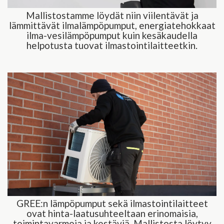
Mallistostamme löydät niin viilentävät ja
lämmittävät ilmalämpöpumput, energiatehokkaat
ilma-vesilämpöpumput kuin kesäkaudella
helpotusta tuovat ilmastointilaitteetkin.
GREE:n lämpöpumput sekä ilmastointilaitteet
ovat hinta-laatusuhteeltaan erinomaisia,
toimintavarmoja ja kestäviä. Mallistosta löytyy