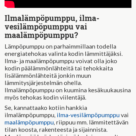
Ilmalämpöpumppu, ilma-
vesilämpöpumppu vai
maalämpöpumppu?
Lämpöpumppu on parhaimmillaan todella
energiatehokas valinta kodin lämmittäjäksi.
Ilma- ja maalämpöpumppu voivat olla joko
kodin päälämmönlähteitä tai tehokkaita
lisälämmönlähteitä jonkin muun
lämmitysjärjestelmän ohella.
Ilmalämpöpumppu on kuumina kesäkuukausina
myös tehokas kodin viilentäjä.
Se, kannattaako kotiin hankkia
ilmalämpöpumppu,
ilma-vesilämpöpumppu
vai
maalämpöpumppu
, riippuu mm. lämmitettävän
tilan koosta, rakenteesta ja sijainnista.