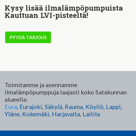
Kysy lisää ilmalämpöpumpuista
Kauttuan LVI-pisteeltä!
PYYDÄ TARJOUS
Toimitamme ja asennamme
ilmalämpöpumppuja laajasti koko Satakunnan
alueella:
Eura
,
Eurajoki
,
Säkylä
,
Rauma
,
Köyliö
,
Lappi
,
Yläne
,
Kokemäki
,
Harjavalta
,
Laitila