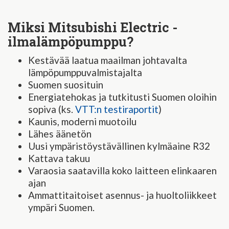
Miksi Mitsubishi Electric -
ilmalämpöpumppu?
Kestävää laatua maailman johtavalta
lämpöpumppuvalmistajalta
Suomen suosituin
Energiatehokas ja tutkitusti Suomen oloihin
sopiva (ks.
VTT:n testiraportit
)
Kaunis, moderni muotoilu
Lähes äänetön
Uusi ympäristöystävällinen kylmäaine R32
Kattava takuu
Varaosia saatavilla koko laitteen elinkaaren
ajan
Ammattitaitoiset asennus- ja huoltoliikkeet
ympäri Suomen.