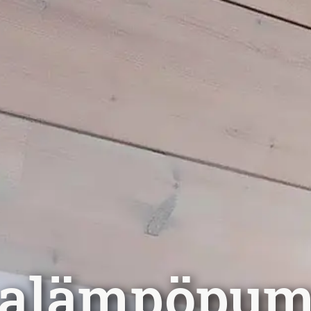
malämpöpum