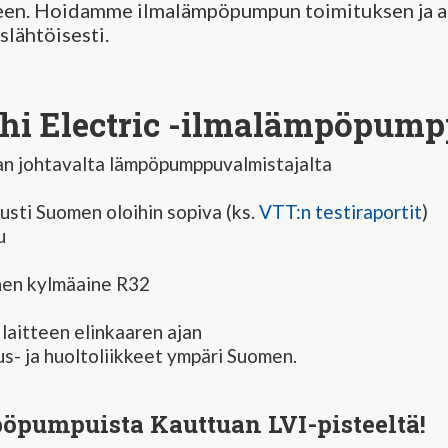
seen. Hoidamme ilmalämpöpumpun toimituksen ja 
slähtöisesti.
hi Electric -ilmalämpöpum
an johtavalta lämpöpumppuvalmistajalta
usti Suomen oloihin sopiva (ks.
VTT:n testiraportit
)
u
nen kylmäaine R32
 laitteen elinkaaren ajan
s- ja huoltoliikkeet ympäri Suomen.
öpumpuista Kauttuan LVI-pisteeltä!