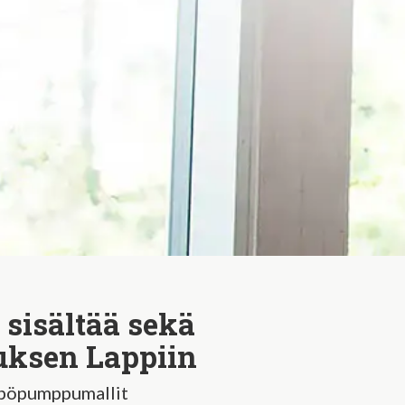
 sisältää sekä
uksen Lappiin
ämpöpumppumallit