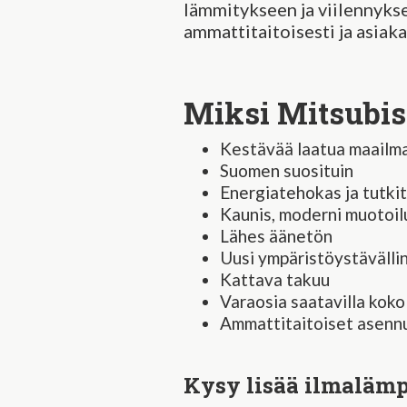
lämmitykseen ja viilennyk
ammattitaitoisesti ja asiaka
Miksi Mitsubis
Kestävää laatua maailm
Suomen suosituin
Energiatehokas ja tutkit
Kaunis, moderni muotoil
Lähes äänetön
Uusi ympäristöystävälli
Kattava takuu
Varaosia saatavilla koko
Ammattitaitoiset asennu
Kysy lisää ilmalämp