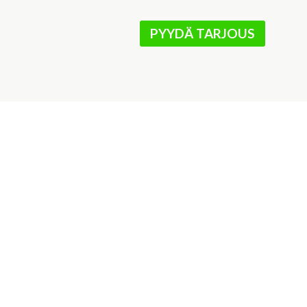
PYYDÄ TARJOUS
Toimitamme ja asennamme i
Eura
,
Eurajoki
,
Säkylä
,
Raum
Kauttuan LVI-
piste
Toritie 8
27500 Kauttua